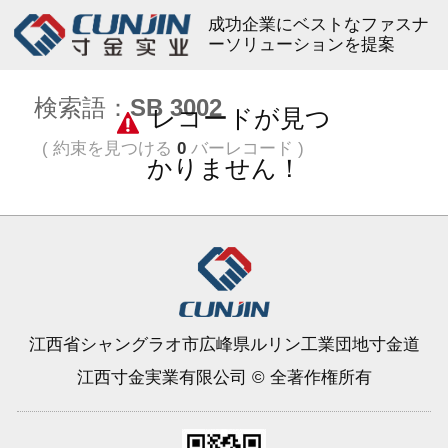
成功企業にベストなファスナ
ーソリューションを提案
検索語：
SB 3002
レコードが見つ
( 約束を見つける
0
バーレコード )
かりません！
江西省シャングラオ市広峰県ルリン工業団地寸金道
江西寸金実業有限公司 © 全著作権所有